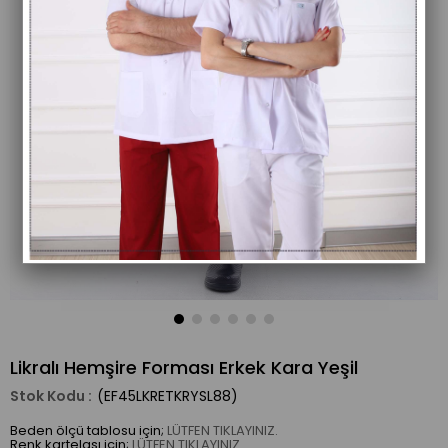
Likralı Hemşire Forması Erkek Kara Yeşil
(EF45LKRETKRYSL88)
Beden ölçü tablosu için;
LÜTFEN TIKLAYINIZ.
Renk kartelası için;
LÜTFEN TIKLAYINIZ.