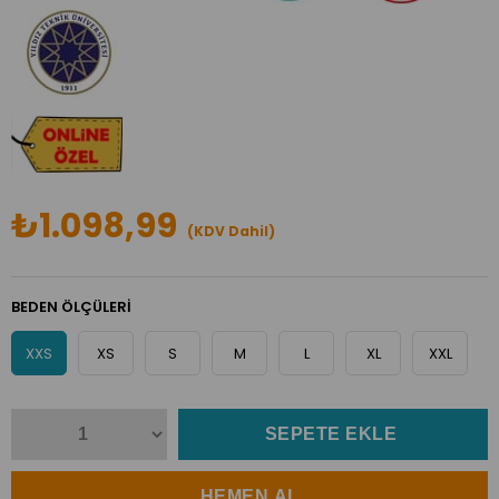
₺1.098,99
(KDV Dahil)
BEDEN ÖLÇÜLERİ
XXS
XS
S
M
L
XL
XXL