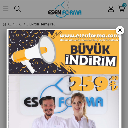
0
Likralı Hemşire Forması Erkek Kara Yeşil
×