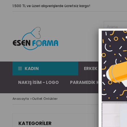
1.500 TL ve üzeri alışverişlerde ücretsiz kargo!
KADIN
ERKEK
BÜYÜK 
NAKIŞ İSIM - LOGO
PARAMEDIK KIYAFETLERI
Anasayfa
>
Outlet Önlükler
Fiyata Göre
KATEGORILER