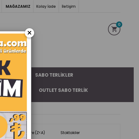
MAĞAZAMIZ
Kolay İade
İletişim
0
×
AR CEKET
SABO TERLIKLER
IFORMALAR
OUTLET SABO TERLIK
Ürün Adına Göre (Z<A)
Stoktakiler