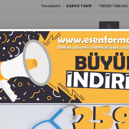
Favorilerim
KARGO TAKİP
*
BEDEN TABLOSU
BEDEN FORMA
BÜYÜK BEDEN ÖNLÜK
HASTANE POL
CERRAHI BONE
OUTLET ÖNLÜKLER
OUTLET ÜN
 (Artan)
Fiyata Göre (Azalan)
Ürün Adına Göre (A>Z)