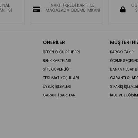
JİNAL
NAKİT/KREDİ KARTI İLE
GÜV
NTİSİ
MAĞAZADA ÖDEME İMKANI
S
ÖNERİLER
MÜŞTERİ Hİ
BEDEN ÖLÇÜ REHBERİ
KARGO TAKİP
RENK KARTELASI
ÖDEME SEÇENEK
SİTE GÜVENLİĞİ
BANKA HESAP Bİ
TESLİMAT KOŞULLARI
GARANTİ & İA
ÜYELİK İŞLEMLERİ
SİPARİŞ İŞLEMLE
GARANTİ ŞARTLARI
İADE VE DEĞİŞİM