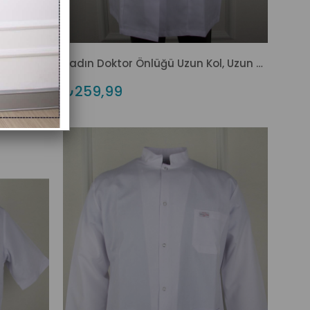
Kadın Doktor Önlüğü Kısa Kol Hakim Yaka
Kadın Doktor Önlüğü Uzun Kol, Uzun Boy
₺259,99