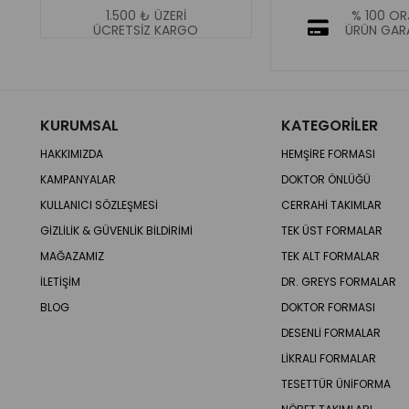
1.500 ₺ ÜZERİ
% 100 OR
ÜCRETSİZ KARGO
ÜRÜN GARA
KURUMSAL
KATEGORİLER
HAKKIMIZDA
HEMŞİRE FORMASI
KAMPANYALAR
DOKTOR ÖNLÜĞÜ
KULLANICI SÖZLEŞMESİ
CERRAHİ TAKIMLAR
GİZLİLİK & GÜVENLİK BİLDİRİMİ
TEK ÜST FORMALAR
MAĞAZAMIZ
TEK ALT FORMALAR
İLETİŞİM
DR. GREYS FORMALAR
BLOG
DOKTOR FORMASI
DESENLİ FORMALAR
LİKRALI FORMALAR
TESETTÜR ÜNİFORMA