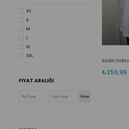
XS
S
M
L
XL
XXL
₺259,99
FIYAT ARALIĞI
Filtrele