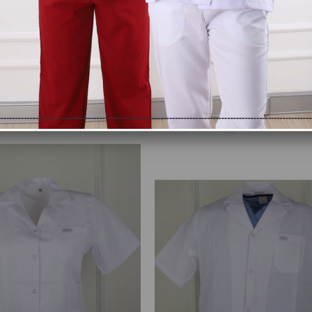
Kadın Doktor Önlüğü Hakim Yaka, Uzun Kol, Uzun Boy
₺259,99