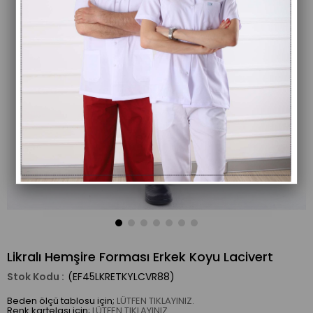
Likralı Hemşire Forması Erkek Koyu Lacivert
(EF45LKRETKYLCVR88)
Beden ölçü tablosu için;
LÜTFEN TIKLAYINIZ.
Renk kartelası için;
LÜTFEN TIKLAYINIZ.