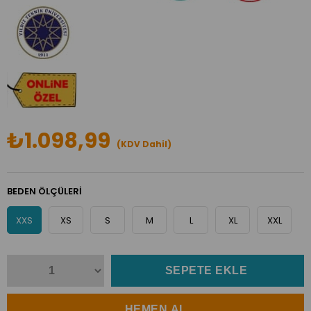
₺1.098,99
(KDV Dahil)
BEDEN ÖLÇÜLERİ
XXS
XS
S
M
L
XL
XXL