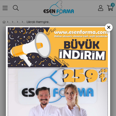
0
Likralı Hemşire Forması Erkek Koyu Lacivert
×