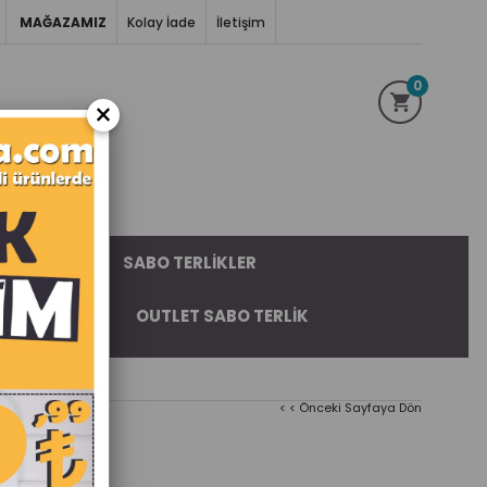
MAĞAZAMIZ
Kolay İade
İletişim
0
×
AR CEKET
SABO TERLIKLER
IFORMALAR
OUTLET SABO TERLIK
< < Önceki Sayfaya Dön