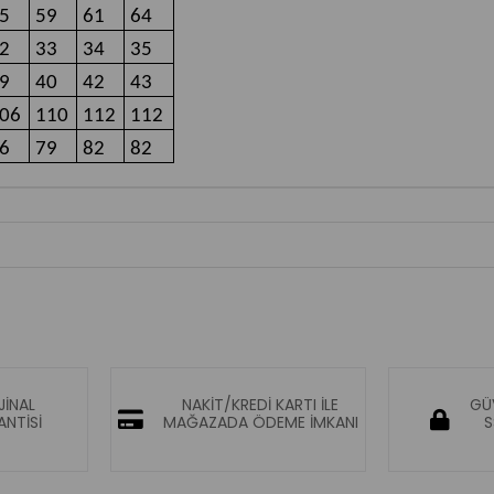
5
59
61
64
2
33
34
35
9
40
42
43
06
110
112
112
6
79
82
82
JİNAL
NAKİT/KREDİ KARTI İLE
GÜV
NTİSİ
MAĞAZADA ÖDEME İMKANI
S