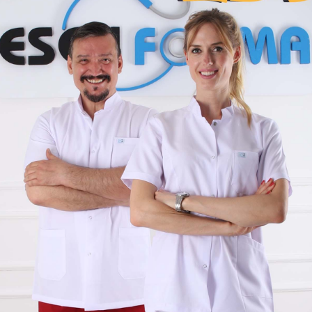
(7LKRHFRKLCV9)
Beden ölçü tablosu için;
LÜTFEN TIKLAYINIZ.
Renk kartelası için;
LÜTFEN TIKLAYINIZ.
Bizi tercih ettiler ;