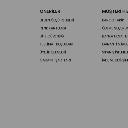
ÖNERİLER
MÜŞTERİ Hİ
BEDEN ÖLÇÜ REHBERİ
KARGO TAKİP
RENK KARTELASI
ÖDEME SEÇENEK
SİTE GÜVENLİĞİ
BANKA HESAP Bİ
TESLİMAT KOŞULLARI
GARANTİ & İA
ÜYELİK İŞLEMLERİ
SİPARİŞ İŞLEMLE
GARANTİ ŞARTLARI
İADE VE DEĞİŞİM