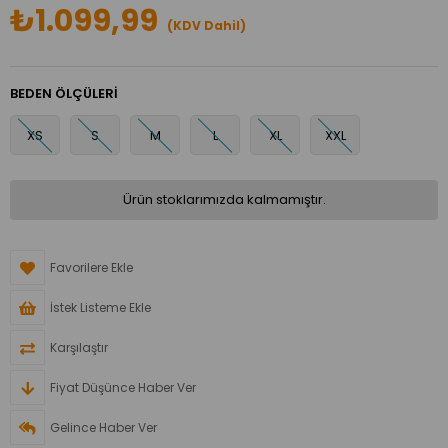
₺1.099,99
(KDV Dahil)
BEDEN ÖLÇÜLERİ
XS
S
M
L
XL
XXL
Ürün stoklarımızda kalmamıştır.
Favorilere Ekle
İstek Listeme Ekle
Karşılaştır
Fiyat Düşünce Haber Ver
Gelince Haber Ver