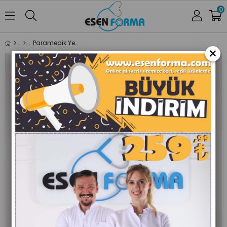
0
Paramedik Yelek Sarı Renk
×