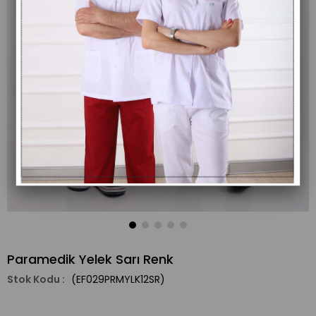
Paramedik Yelek Sarı Renk
(EF029PRMYLK12SR)